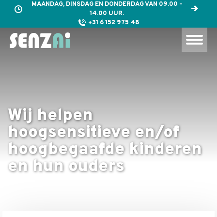
MAANDAG, DINSDAG EN DONDERDAG VAN 09.00 –
14.00 UUR.
+31 6 152 975 48
Wij helpen
hoogsensitieve en/of
hoogbegaafde kinderen
en hun ouders